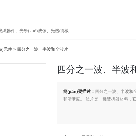
、光纖器件、光學(xué)成像、光機(jī)械
ué)元件
> 四分之一波、半波和全波片
四分之一波、半
簡(jiǎn)要描述：
四分之一波、半波和全
和清晰度。 波片是一種雙折射材料，它改