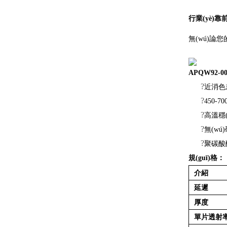
行業(yè)
無(wú)論您的
APQW92-0
?
近消色差
?
450-7
?
高溫穩(
?
無(wú
?
聚碳酸
規(guī)格：
介紹
延遲
厚度
單片透射率（