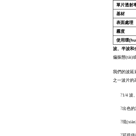
單片透射率（
基材
表面處理
霧度
使用環(hu
波、半波和
偏振態(tài)
我們的波延遲器
之一波片的
?
1/4 波
?
出色的
?
現(xi
?
可提供