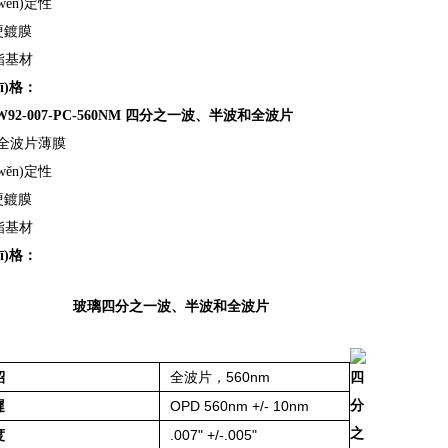
wěn)定性
)硬鍍膜
酯基材
uī)格：
92-007-PC-560NM
四分之一波、半波和全波片
m 全波片薄膜
wěn)定性
)硬鍍膜
酯基材
uī)格：
玻璃
四分之一波、半波和全波片
紹
全波片，560nm
四
遲
OPD 560nm +/- 10nm
分
之
度
.007" +/-.005"