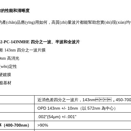
靠前的性能和清晰度
產(chǎn)品應(yīng)用如何，高質(zhì)量波片都能幫助您實(shí)現(xiàn
02-PC-143NMHE
四分之一波、半波和全波片
 143nm 四分之一波片膜
00nm 高消光
wěn)定性
)硬鍍膜
酯基材
近消色差四分之一波片，143nm，450-70
OPD 143nm +/- 10nm（以 572nm 為中心）
.002"(54µm) +/-.001"
400-700nm）
>90%