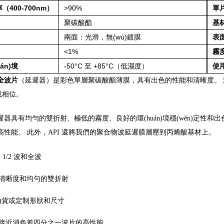
400-700nm）
>90%
單片
聚碳酸酯
基
兩面：光滑，無(wú)鍍膜
表
<1%
霧
án)境
-50°C 至 +85°C（低濕度）
使用
全波片
（延遲器）是彩色單層聚碳酸酯薄膜，具有出色的性能和清晰度。 波
或相位。
具有均勻的雙折射、極低的霧度、良好的環(huán)境穩(wěn)定性和出色的廣角
高性能。 此外，API 還將我們的聚合物波延遲膜層壓到丙烯酸基材上。
、1/2 波和全波
清晰度和均勻的雙折射
àn)貨或定制形狀和尺寸
接近消色差四分之一波片的高性能