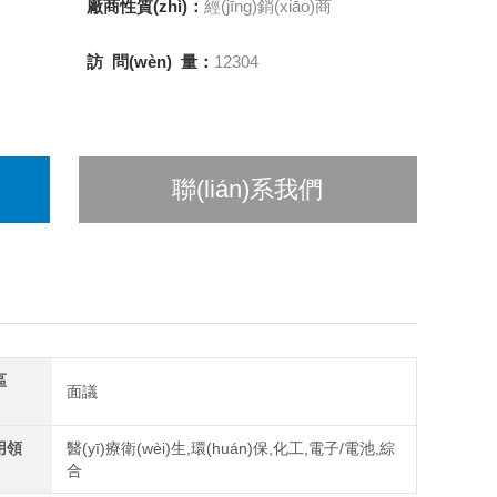
廠商性質(zhì)：
經(jīng)銷(xiāo)商
訪 問(wèn) 量：
12304
聯(lián)系我們
區
面議
)用領
醫(yī)療衛(wèi)生,環(huán)保,化工,電子/電池,綜
合