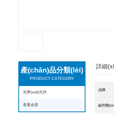
詳細(x
產(chǎn)品分類(lèi)
PRODUCT CATEGORY
品牌
光學(xué)元件
查看全部
組件類(lè