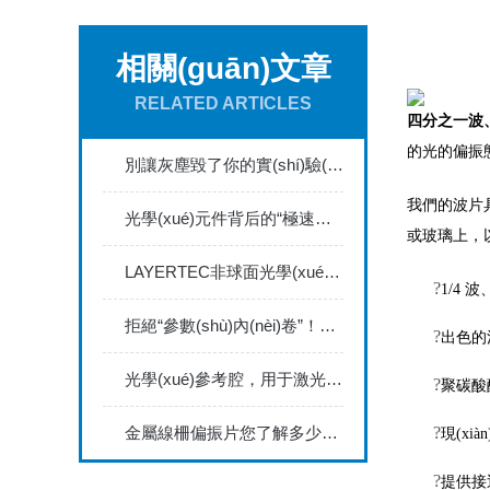
相關(guān)文章
RELATED ARTICLES
四分之一波
的光的偏振態(tà
別讓灰塵毀了你的實(shí)驗(yàn)——光學(xué)元件安全清潔指南
我們的波片具有
光學(xué)元件背后的“極速檢疫”神器：從濾光片到實(shí)時(shí)PCR只需60 分鐘
或玻璃上，以
LAYERTEC非球面光學(xué)元件介紹
?
1/4 
拒絕“參數(shù)內(nèi)卷”！激光光學(xué)元件并非指標(biāo)越高越好，一文教你省錢(qián)又避坑
?
出色的
光學(xué)參考腔，用于激光精密計(jì)量
?
聚碳酸
?
金屬線柵偏振片您了解多少呢？
現(xi
?
提供接