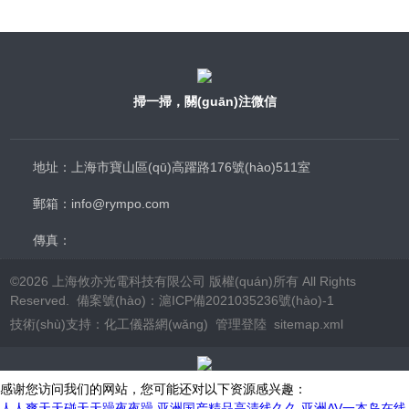
掃一掃，關(guān)注微信
地址：上海市寶山區(qū)高躍路176號(hào)511室
郵箱：info@rympo.com
傳真：
©2026 上海攸亦光電科技有限公司 版權(quán)所有 All Rights
Reserved. 備案號(hào)：
滬ICP備2021035236號(hào)-1
技術(shù)支持：
化工儀器網(wǎng)
管理登陸
sitemap.xml
感谢您访问我们的网站，您可能还对以下资源感兴趣：
人人爽天天碰天天躁夜夜躁,亚洲国产精品高清线久久,亚洲AV一本岛在线