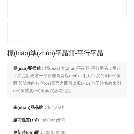
標(biāo)準(zhǔn)平晶類-平行平晶
簡(jiǎn)要描述：
標(biāo)準(zhǔn)平晶類-平行平晶：平行
平晶是以光波干涉原理為基礎(chǔ)，利用平晶的測(cè)量
面 與試件的被測(cè)量面之間所出現(xiàn)的干涉條紋來測
(cè)量被測(cè)量面 的誤差程度。
產(chǎn)品品牌：
其他品牌
廠商性質(zhì)：
經(jīng)銷商
更新時(shí)間：
2026-02-09