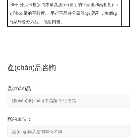
和
千
分尺卡規(guī)等量具測(cè)量面的平面度和兩相對(du
ì)測(cè)量的平行度
。
平行平晶共分四個(gè)系列，每個(g
è)系列各分六組，每組四塊。
產(chǎn)品咨詢
產(chǎn)品：
您的單位：