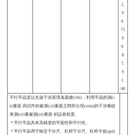
2,
9
0.
75
9
0.
8
7,
9
1.
00
平行平晶是以光波干涉原理為基礎(chǔ)，利用平晶的測(c
è)量面
與試件的被測(cè)量面之間所出現(xiàn)的干涉條紋
來測(cè)量被測(cè)量
面
的誤差程度。
＊平行平晶具有高精度的平面性和平行性。
＊平行平晶用于檢定千分尺、杠桿千分尺、杠桿卡規(guī)