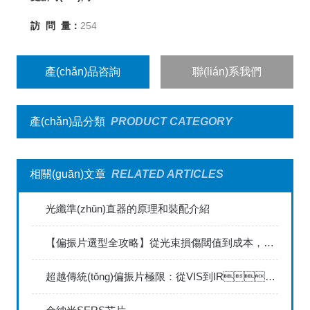
訪 問 量：
254
產(chǎn)品咨詢
聯(lián)系我們
產(chǎn)品分類
PRODUCT CATEGORY
相關(guān)文章
RELATED ARTICLES
光纖準(zhǔn)直器的原理和裝配介紹
【偏振片選型全攻略】從光束損傷閾值到成本，實(shí)戰(zhàn)技巧一次搞定
超越傳統(tǒng)偏振片極限：從VIS到IR，揭秘線柵偏振片如何重塑光學(xué)傳感與檢測(cè)？