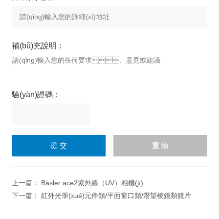
補(bǔ)充說明：
驗(yàn)證碼：
請
(qǐng)輸入計(jì)算結(jié)
果（填寫阿拉伯?dāng)?
shù)字），如：三加四=7
上一篇：
Basler ace2紫外線（UV）相機(jī)
下一篇：
紅外光學(xué)元件類/平面窗口類/潛望棱鏡類鏡片