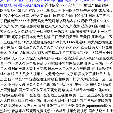
播放,嗯~啊~慢点视频免费看
裸体按摩xxxxx高清 1717射国产精品视频 欧美极品少妇无套实战 大鸡巴视频欧美 亚洲欧美精品午睡沙发 成人综合区另类小说区 越南少妇做受xxx片 国产精品揄拍100视频 日出水了疼死了视频免费 gogo大胆无码免费视频 波多野结衣在线观看 亚洲91久久久久久久久 大黑逼电影网站 性做久久久久久久久浪潮 淫荡少妇被内射 午夜久久久久久免费视频 一边捏奶头一边高潮视频 蜜桃臀无码内射一区二区三区 暖暖韩国日本免费完整版 日日天天日天天谢天天日 亚洲欧美一区二区综合精品 18禁无遮挡免费视频 W永久939W乳液66 用大鸡巴插白丝仙女网站 少妇私密久久久久久久久 草逼逼逼逼逼逼 欧美日韩大尺码免费专区 女人的屁股眼av观看吧 国产精品毛片完整版视频 快用大鸡巴操小骚穴视频 人人妻人人澡人人爽视频毒 a国产在线观看 成人a视频高清在线观看 一本一道久久综合狠狠躁 大鸡吧插小穴的网站免费 亚洲日韩国产一区二区 邻居的丰满人妻中文字幕 日本一区二区三区在线电影 五月天激情无碼av在线 男人叉女人视频 中文无码伦AV中文字幕 美女张开腿让男人插进去 国产精品123 深夜操逼逼网站 自拍欧美日韩 久久精品综合一区二区三区 亚洲美女高潮久久久久电影 国产一级毛片a午夜一级 99久久精品国产亚洲精品 国产又大又长又粗又硬免费 欧美成人精品3d动漫h 捅美女鸡鸡视频在线观看 一区视频二区视频三区视频 欧美一区二区三区视视频 羞羞大肉棒互插互舔网站 国产亚州欧美日韩一区二区 国产呦系列在线观看免费 无码专区 人妻系列 在线 亚洲丁香五月天缴情综合 japanesehd熟女熟妇伦 青娱乐在线观看免费视频 97热精品视频免费视频 国产挤奶水主播在线播放 欧美与黑人午夜性猛交久久久 算你色永久免费视频在线 日韩精品国产精品中文字幕 熟女大肥臀一区二区三区 欧美老熟妇性xxxxx 多人换着伦高H 黑人操浪逼视频30分钟 朋友销魂的人妻 日本免费一区二区三区高清视频 开心激情四房播播五月天 久久久亚洲欧洲日产国606 剃毛调教性奴468影视 看老太婆的黑逼 草逼逼逼逼逼逼 一区二区三区四区日韩精品 小泽玛利亚在线播放电影 精品久久久久久综合日本 亚洲性感美女男人的天堂 五十路六十路二十四小时 哦哦干死我,用力h视频 欧美综合视频一区二区三区 18禁大尺度无遮挡啪啪 国产精品美女极品爽视频 欧美成人一区二区三区 猛男干屁眼免费视频网站 久99久老司机精品视频 国产成人亚洲综合色婷婷 无码精品亚洲1页 寂寞熟妇风间ゆみ中文 亚洲欧美另类少妇精品i 欧美 大码 变态 另类 亚洲黄色小说免费在线观看 a级毛片免费观看在线 欧美性色xxxxbbbb 精品三级片影院 欧美人精品xo 欧美 丝袜 自拍 制服 另类 精品国产成人亚洲午夜福利 中文字幕久久久久久精品 在线观看国产一区二区三区 欧美日韩国产一区二区在线 爽爽爽爽爽啊啊爽爽在线 国产伦精区二区三区视频 最新国产av一区二区三区 欧美美女脱衣服搞鸡网站 91精品国产 一本大道大香蕉手机在线 51成人精品午夜福利av免费七 大鸡巴操小骚逼真实视频 精品你懂的视频在线网站 99re在线这里只有精品 逼好痒好多水啊啊啊视频 欧美插逼逼视频 自拍偷自拍亚洲精品播放 一本大道久久东京av 偷妻之寂寞难耐69分钟 99部国产精品免费观看 综合久久久久综合97色 嗯嗯,啊,插逼逼的视频 国产特级毛片aaaaaa毛片 WWW亚洲精品久久久乳 美女和人妖操屄那个视频 国产色欲色欲色www 91精品成人福利在线播放 99超碰中文字幕在线观看 你操我操综合网 人与兽黄色视频 欧美久久久久久久久久人妻 欧美一区二区三区在线电影 欧美牲av欧aa片 2019久久久男人天堂 中文字幕无码av东京热 精品av无码国产一区二区 日本人妻久久久中文字幕 我想看真人真事操逼视频 日韩人妻无码精品一区二区三区 肛门瘙痒且有黄色分泌物 超碰caoporn97 亚洲电影在线播放一区二区 日本妈妈包臀裙诱惑入口 男女啪啪120秒试看免费 久久亚洲精品成人av无码网站 日本欧洲亚洲大胆色噜噜 日本丰满风骚巨乳美少妇 亚洲精品色婷婷久久久久久 精品一区二区三区长筒靴 亚洲欧美中文字幕第一页 少妇中文字幕乱码亚洲影视 欧美肥老大BBwBBW 欧美性爱中文字幕无线码 久久免费看少妇a级黄片 国产日韩欧美亚洲一级片 亚洲中文无码线在线观看 视频区图片区小说区国产 中文字幕乱码中文字av 三级黄色的网站在线观看 黑人大鸡巴爆操美女逼片 一区二区三区久久精品婷 亚洲AV鲁丝片在线观看 javaapp免费看 国产又粗又湿又爽的视频 欧美女人的肥淫 他一边含着奶一边弄视频 色一情一乱一区二区三区啪 日韩精品在线播放第一页 国产精品爽爽久久久久久 国产日韩精品欧美一区二区 日本熟妇XXⅩ浓密黑毛 久久久久久久久久久久在 欧美一级a高清视频免费 久久综合精品 男人将坤坤插入美女下体 大鸡巴操淫荡骚女人视频 蜜臀av一区二区三区人妻 天天综合亚洲色在线精品 国产乱色熟女一二三四区 午夜男女羞羞爽爽爽视频 熟女乱一区二区三区四区 国产日产韩国精品视频, 亚洲中文字幕无码爆乳av 久久久久亚洲AV佐山爱 美女扒开双腿被捅的视频 成熟妇女之区一区二区三 狠狠色婷婷久久一区二区 黑人大屌插进去 国产96在线 | 亚洲 欧美大片va欧美在线播放 久久久中文字幕 a片在线观看 精品国产一区二区一区二区 90岁老太婆操逼黄片子 校草被小混混下药扒衣服 女生让男生舔他坤的软件 女生吃男生坤巴 亚洲激情一区二区在线观看 岛aaaa级午夜福利片 一本大道久久东京热av 成h视频在线观看 亚洲爆乳无码精品aaa片蜜桃 欧美性黑人极hd另类 国产精品免费一区二区三区四区 男人的JJ插进女人的逼 cao死你国产在线观看 久久国产加勒比精品无码 亚洲88av涩涩涩色多多 黑黑丝美女被大吊艹高潮 国产成人无码AV色哟哟 欧洲美女逼逼网 精品久久久久精品免费网 丁香精品久久久久9999 奇米影视盒久久精品影视 中国特级黄一级**毛片 91丨九色丨国产熟女麻豆 某某电视剧在线观看全集免费播放 裸体舞蹈xxxx裸体视频 欧美一区二区三区3p黑人 狂操东北农村人妻三级片 丁香花在线视频完整版 大几吧射精视频 日本亚洲欧洲中文精品专 欧美成人性色XXⅩXX视频 欧美日韩精品人妻狠狠躁 av在线亚洲男人的天堂 √天堂8资源中文在线 欧美亚洲国产精品有字幕 给我放一个操大逼的黄片 人妻少妇精品久久久久久 被公多次侵犯致怀孕中文 久久婷综合五月天啪网夜 产国语一级特黄aa大片 欧美 成人 自拍 亚洲 少妇被粗大猛进进出出s小说 男人女人操的嗷嗷叫网站 国产不带套露脸在线观看 av漫画网站在线免费观看 入肉女人逼网站 久久看电影久久久久人妻 在线观看无码不av 久久青草国产电电影 久久久久久久久久久久久6 色综合久久88色综合天天 美腿丝袜视频 老汉色首页a∨亚洲图片 操亚洲骚逼网站 日韩精品国产精品中文字幕 女性的胸夹住男生的隐私 久久人妻x99a249 久久综合给合久久狠狠狠 又嫩又硬又黄又爽的视频 青山处处埋忠骨课文笔记 免费的操逼大全 国产综合精品99久久久久 大鸡巴搞我视频 欧美久久久精品一区二区 天天躁夜夜躁狠狠躁99 欧美孕妇孕交xxxxxxxxx 91啪国产视频 欧美日韩国产一区在线观看 av在线播放中文字幕巨 骑高大丰满女人操逼真爽 大鸡巴操骚逼视频啪啪啪 好紧好爽要喷了在线影院 被迫献身的人妻中文字幕 一区二区三区四区亚洲免费 亚洲国产精品网页久久月 伊人久久综合色 青娱乐青青草网 按摩棒调教美女视频白浆 奇米影视盒久久精品影视 亚洲精品国产精品欧美精品 国产精品一区二区三区观看 久9色无码精品国产av 大鸡吧视频免费 亚洲国产精品久久久久久6 操死我小逼逼网 无码成人片在线观看网址 精品精品亚洲高清a毛片 亚洲免费网站在线观看。 欧美折磨另类系列sm 老太xxxx下面毛茸茸 国产午夜精品一区理论片 国产成人av一区二区三 国产精品综合亚洲欧美在线 95超pron在线视频 久久久中文字幕 男男啪啪激烈高潮cc漫画免费 啊灬啊灬高潮来了…视频 亚洲一级特大黄 国产免费一区二区小视频 国产精品国产精品国产专区 男生和女生靠逼视频网站 欧美在线一区二区三区电影 欧美成人A猛片在线播放 亚洲Aⅴ午夜福利精品区 黑人furry暴操尻逼 午夜精品亚洲日日做天天做 久久婷婷国产综合精品青草 精品国内偷自产在线观看 草逼逼逼逼逼逼 日韩 欧美 亚洲 自拍 四虎亚洲精品无码 白丝内射www 男人大鸡巴造女人皮视屏 免费看白虎美女操逼软件 999这里只有精品视频 蜜芽忘忧草三区老狼大豆 打扑克又疼又叫亚洲啪啪 日本va欧美va精品发布 性感美女高跟叉穴被操逼 骚屄痒痒想长屌插屄视频 аⅴ天堂精品久久久久久 精品老司机免费观看在线 超级国产精品视频这里有 国产精品夜色视频一级区 久久久一区二区三区91 成人网站色多app下载 暖暖日本视频高清色呦呦 熟女大屁股一区二区免费 国产乱老熟女视频老熟hd 欧美性大战久久久久xxx 综合99综合久久久久久久 四虎久久久久久无码精品 日批视频高潮好爽大鸡巴 色噜噜国产精品一区二区 国产欧美一二区不卡视频 少妇高潮精品久久久久久 久久97久久97精品免视看 大力插女人的下面的网站 四虎亚洲精品无码 草窝骚逼好爽啊啊啊视频 日韩人妻无码精品一区二区三区 欧美日韩女电影在线播放 操逼视频进站口 算你色永久免费视频在线 中文无码一区二区三区在线观看 午夜性爽男人的天堂视频 欧美成人va免费大片视频 5566色网址全色色哟 亚洲精品一区二区玖玖爱 碟子卡了放不出来怎么办 亚洲男同打飞机射精视频 射进你的骚逼里免费观看 久青草无码视频在线观看 黄色网站看肏屄 五月爱婷婷综合AⅤ小说 日本丰满风骚巨乳美少妇 大屁股人妻一区二区av 亚洲综合久久一区二区三区 大黑鸡巴破处血淋淋视频 亚洲春色综合另类校园小说 人妻 丝袜 另类 久久 老熟女乱色一区二区三区 女人搞鸡免费AAA88 欧美激情黑白配 欧美日韩三级电影在线观看 女生让男生舔他坤的软件 波多野结衣无码高潮喷水 日本高清三级精品一区二区 久久国产高潮流白浆免费观看 国产黄色三级片在线观看 艹女生阴道视频在线观看 啊啊逼逼骚逼吊视频叉叉 欧美男同gay猛男免费 宝宝快插进来好舒服视频 帮我搜索中美日韩乱国产 大吊日无毛小逼 亚洲色成人网站www永久四虎 老师穿丝袜让我干逼视频 欧美 日韩 一区 自拍 大鸡吧使劲操我骚逼视频 99任你躁在线视频观看 骚女沉沦性奴求大鸡巴操 超碰日日依伊人 caoporen超碰在线 国产成人精品亚洲线观看 欧美日韩女电影在线播放 天天操天天日天天摸天爽 极品嫩模福利大尺度视频 变态另类久久变态变态 同房后阴道流黄色分泌物 久久精品无码一区二区小草 人人人妻人人爽欧美一区 韩国十八禁一区二区三区 久久精品伦理一区二区三区 欧美国产日本韩国一区二区 国产交换配乱婬视频蜜臀 奶湿摸爽呻吟视频WWW 五月天婷婷久久 久久久久久亚洲精品中文字幕 青青操在线国产视频观看 在线观看国产三级片视频 538av成人在线视频 国产黄潮黄免费在线观看 女人裸体直播的软件下载 女女唔啊啊啊啊奸淫视频 久久久精品中文字幕麻豆 嫩模被啪得呻吟不断水蜜蜜 日批视频大全1000部 久久精品亚洲熟女av蜜謦 免费无码国产v片在线观看 日韩av电影一区二区三区 中高熟无码一区二区三区 А√天堂WWW在线播放 想要大鸡巴 插死我视频 农村老熟妇乱子伦视频 亚洲国产精品成人五月天 肉体裸交137大胆摄影 东北老女人与大鸡巴视频 人妻视频中文字幕一二区 久久久亚洲欧洲日产国606 男生舔女生屁股免费网站 大鸡巴操小女人 国产盗摄国产盗摄视频在线 98在线视频噜噜噜国产 亚洲婷婷久久狠狠伊人影院 片黄a免费看 韩国AV片毛片成人观看 免费看欧美日韩特级黄片 成人精品国产ww机网站 国产一区二区三区仙踪林 成人影院欧美亚洲av在线 中韩美女毛片av一播放 波多野结衣永久免费视频 性暴力欧美猛交在线播放 国产又污又色又爽的网站 高潮来了 用力黄片入口 99re青娱乐自拍视频 欧美日韩一区二区三区影院 鸡巴大电话视频 人妻中出精品久久久一区二 艹比fuck艹女人日比 狠狠人妻久久久久久综合 国产久久免费精品一区二区 久久久综合日本 伊人久久亚洲婷婷综合久久 高清4人妻一区二区三区 久久久久久久久国久久久 淫乱老骚屄免费国语视频 波多野吉衣AⅤ无码一区 高清中文字幕男人的天堂 第28部分夫妇交换系列 黑人开嫩苞视频在线播放 把鸡鸡深入美女视频网站 超碰欧美精品人人做人人爱 性色AV片蜜臀 小美女嫩穴视频 人人妻人人玩人人澡人人爽 久久精品国产亚洲av三区 天天干天天射天天操 国产SUV排行榜前十名 色狠狠一区二区三区香蕉 小辣椒精品福利视频导航 国产伦一区二区三区色一情 国内精品久久人妻互换 韩国日本欧美一区二区视频 老熟女自摸扣逼流水视频 日本韩av无码中文字幕 欧美三级真做在线观看 欧美大鸡把抽插老逼视频 亚洲国产成人精品激情在线 嘿嘿射在线观看 成年片人免费视频 欧美猛少妇色xxxxx猛叫 日本亚洲色大成网站WW 精品国产亚洲一区二区麻豆 男生插女生骚穴被射网站 日本熟妇俱乐部xxxx 成年女人A毛片免费视频 一边捏奶头一边高潮视频 国产乱子伦农村xxxx 成人无遮挡黄漫漫画免费 国产精品第一页 亚洲精品9国产 Aⅴ色中文字幕无码首页 五十路六十路二十四小时 国产农村精品一级毛片视 av无码久久久久久不卡网站 日本精品一区二区三区四区 亚洲色大成网站www 国产成人av一区二区三 吃奶摸下的激烈视频免费国内 久久99中文字幕人妻 亚洲伊人青青草原在线观 绿奴国产区一区二区三区 男人j叉美女下面动态图 大尺度激烈床震视频大全 艹我小骚逼视频 国产精品久久久久精品三级 好紧好爽要喷了在线影院 屄在线免费观看 日本女主角图片操逼鸡巴 成年美女黄色搞鸡视频网站 浮力影院最新地址路线1 欧美精品高清一区二区灬 亚洲综合激情五月色一区 张筱雨人体337p人体 淫荡的骚逼欠操 理论片午午伦夜理片久久 啊~好大好长好舒服啊~ 国产一区欧美一区日韩一区 久久久久精品午夜福利 日本一区二区三区中文免费 永久免费的啪啪软件 丝袜美女操插入 苍井空性爱成人免费视频 久久99亚洲精品久久99果冻 大鸡巴插水蜜桃 av羞羞av漫画在线观看 国黄a三级三级三级看三级 亚洲中少妇久久中文字幕 暴操骚屄iAV 边啃奶头边躁狠狠躁A片 国产精品热久久高潮AV 日韩高清视频一区二区三区 3571色综合一区二区 国产精品亚洲综合制服日韩 国产又粗又黄又爽的视频 女人被打开小逼视频网站 高清中文字幕男人的天堂 大鸡巴一下子插到底儿啦 亚洲国产AV片在线观看 丰满老熟妇大尺度人体艺 男人扒开女人的屁股桶爽 九色在线porny张津瑜 欧美国产精品 一区二区 18精品久久久无码午夜福利 老女人有黄有骚视频vk 人妻精品一区二区在线影院 国产乱人伦AV海角社区 精品久久久久久无码人妻 国产精品香港三级在线电影 日本人妻电影中文一区二区 国产av不卡一区二区三区 逼痒想被操视频 美女裸全无遮挡免费视频 国产精品无码三级片视频 久久精品亚洲熟女av蜜謦 国产生活片播放 在线观看黄色黄色网站骚 久久精品国产品牌三级片 午夜国产狂喷潮在线观看 大吊日逼啊啊啊啊啊啊啊 午夜性爽男人的天堂视频 最爽爱爱高潮免费视频 午夜福利一区二区在线看 中文字幕精品亚洲一区 真实偷清晰对白在线视频 波多野吉衣AⅤ无码一区 少妇仑乱A毛片无码69 日韩大陆欧美精品视频区 大鸡巴肏穴视频 婷婷视频在线观看免费视频 插骚逼熟女的逼 午夜激情福利在线免费看 两口子交换真实刺激高潮 国产精品无码 久久AⅤ 超级极品国产精品剧情av 国产精品夜色视频一级区 抽插大胸 羞羞视频网站 日韩97精品一区二区三区 大奶子美女操逼 啊啊啊啊啊啊嗯嗯嗯视频 成人依依网站亚洲综合久 91免费视频高清在线观看 欧美大鸡吧肏大屄直播间 亚洲AV综合在线欧美网 操逼片小逼片日韩小逼片 精品午夜福利在线视在亚洲 操逼 裸体 国产 视频 亚洲日本欧美日韩高观看 日韩暖暖视频免费观看视频 精品老司机视频在线观看 大学生A级毛片免费视频 久久亚洲一区二区三区四区五区 久久久久成人精品无码 嗯啊好粗好多好湿h视频 亚洲婷婷久久久精品综合网 看肏屄毛片网站免费观看 无遮挡很爽很污很黄的女 国产精品久久久久久搜索 亚洲 欧洲 小说 自拍 日逼直接看视频 国产成人av一区二区三 美女不穿衣服视频骚网页 男女边吃奶边做边爱视频 欧美日本一本线在线观看 WWW内射国产在线观看 波多野百合在线播放一区 欧美一欧美一区二三区性 日韩无砖专区一中文字目 精品卡一卡二卡乱码高清 国产香蕉97超级碰碰碰 亚洲色综合狠狠综合区 在线欧美96… 鸡吧在快点 受了了网站 日本熟妇XXⅩ浓密黑毛 国产高清中文字幕日韩精品 日本动漫精品v毛片大全 自拍偷拍一区二区三区亚洲 免费又爽又大又高潮视频 在线播放韩a级无码片 漂亮少妇高潮大叫爽到喷 国模吧高清大胆女模摄影艺术 国产免费999在线视频 69视频在线免费观看一区 97超pen公开视频18 又粗又大又硬毛片免费看 久久香蕉国产线看观看猫av 人人看人人想人人爽 大屁股美女一区二区三区 久久东京热观看互动交流 少妇高潮惨叫久久久久久 最爽爱爱高潮免费视频 宅男噜噜噜66在线观看 欧美精品色一区二区三区 欧美久久精品一级c片片 久久国产情侣露脸精品 欧美日韩大肥逼 久久综合给合久97色 大屁股美女一区二区三区 超级极品国产精品剧情av 欧美日韩亚洲第一成人二区 搞逼视频在哪下 蜜乳一区二区三区亚洲国产 免费男人日女人 肛门瘙痒且有黄色分泌物 男人的天堂av2014 国产精品自拍一区在线观看 被强暴内射的美少妇人妻 亚洲欧美日本一区二区三区 久久久久无码精品国产a 亚洲中文字幕无码日韩 色偷偷偷偷爱爱爱爱视频 人妻含泪让粗大挺进在线 熟妇乱子伦视频在线播放 七色av电影网 中国一级特黄真人片久久 永久黄网站色视频免费下载 亚av日aⅴ无码电影 亚洲精品久久久久久久字幕 永久免费的啪啪软件 天天视频天天爽 亚洲国产另类久久久精品黑人 天天爽夜爽免费精品视频 97人妻天天爽夜夜爽二区 亚洲欧美激情精品一区二区 在线a人片免费观看不卡 亚洲精品国产品国语原创 国产精品久久亚洲7777 成人AV在线刺激免费看 白丝JK十八禁污污网站 国产av麻豆精品第一页 97资源国产精 国产av无码国产av毛片 日本妈妈包臀裙诱惑入口 午夜精彩视频在线观看免费 我要看中国高清大屌操逼 2021国内精品久久久久精免费 东京热 无码 正在播放 插逼爽免费视频 无码网站日韩成人a99 男人操女人操到爽的视频 日日摸夜夜爽夜夜爽国产 女生脱衣服干逼网站免费 国产精品综合亚洲欧美在线 白丝JK十八禁污污网站 我卡看大胸黄片视频吃奶 夭天干天天做天天免费看 日韩黄色av网站在线观看 男女大鸡巴腹肌性爱网站 亚洲精品国产精华液 无码专区 人妻系列 在线 欧美成人精品欧美一级私黄 男生操女生视频在线观看 国产精品国产精品免费成人 仙踪林久久久久久久999 国产精品久久久久69粉嫩 成521色情在线观看 国产理论av在线第一页 午夜无码无遮挡在线视频 日韩中文字幕无码中文字 国产农村精品一级毛片视 午夜福利亚洲专区欧美专区 胸喷奶水视频www网站 91丝袜足午夜福利网站 欧美国产日韩1区俺去了 中文成人无码精品久久久 曰本女人与狗牲ZOZO 日韩美女精品只有这里有 精品无码中文字幕不卡 世上最大屌啪啪 啊啊啊好疼黄片好大啊啊 嗯嗯啊嗯舔视频 欧美A黄黑人大又爽又黄 欧美性大战。久久久久久 久久综合精品 国内无遮码无码的免费av 产一级一片内射视频免费 国产精品久久久久久毛片 欧美猛少妇色xxxxx猛叫 色偷偷伊人大杳蕉综合网 人妻少妇看av偷人精品 国产一级AV片精品久久 成人做受120视频试看 老司机午夜精品在线观看 日本亚洲色大成网站WW 久久久久观看99水蜜桃 裸体美女被操的啊啊直叫 操美女明星BB在线视频 深夜18r影院 国产色av网站入口免费 久久热在线这里只有精品 大好硬好深好爽想要AV 视频嗯嗯啊啊哦在线麻豆 国产午夜福利不卡片在线 B站禁止转播404入口 十八禁啪啪污污网站免费 中文字幕精品无码亚洲字幕 男人插女人下边视频软件 啊啊啊啊啊操逼舒服视频 成人精品高清视频在线观看 嗯啊痛强制视频女性网站 特级毛片a片全部免费播 久久人人妻人人做人人爱 想要,好痒,插我,视频 成人亚洲精品一区二区三区 亚a∨无码天堂在线观看 乳奴调教榨乳器拘束机器 爽爽影院十八禁在线观看 久久老熟女一区二区蜜臀 国产精品久久久久久搜索 中出纯洁高中生在线观看 中国无码人妻丰满熟妇啪啪软件 粉嫩小泬图片国产20p 东京热一区二区免费视频 67194kk不卡欧美 我和岳疯狂做爰免费视频 亚洲一区二区精品在线观看 毛片在线看完整版免费看 老妇被操到高潮内射视频 伊人影院伊人网尤物视频 欧美大胆人体艺术图片 成人免费网站久久久樱花 天天躁日日躁狠狠躁一区 久久婷婷五月综合97色直播 免av在线观看网站 久久久久国产综合av天堂 一级黄片视频真人版操屄 激情综合五月丁香777 亚洲最大的中文字幕无码 91九色prony国产 精品欧洲av无码一区二区三区 九九久久精品免费观看 啊啊啊骚逼好痒乱伦视频 97人人澡人人爽人人模 国产av天堂亚洲国产av刚刚碰一 欧美三级不卡在线播放 九色影院看黄片 国内精品77777水潮 鸡巴大电话视频 男人捅女人鸡鸡在线视频 欧美日韩蜜臀精品综合网 被揉到高潮揉出奶水视频 日韩av他人妻中文字幕 国产黄色三级三级三级视频 91人妻人人澡人人爽人妻 国产三级韩国三级三级a级 国黄a三级三级三级看三级 国产精品一区二区传媒蜜臀 亚洲一级毛片在线观播放 操老太婆骚逼xxxxx 婷婷六月开心六月色六月 无码乱人伦中文视频在线观看 老汉肏女小视频 国产精品成人一区二区三 日本熟妇美熟bbw 日本大香蕉视频在线观看 东京热官网 2021全国产精品网站 裸体18禁污污久久网站 免费观看日b视频的网站 亚洲AV中文无码乱人伦 成年人免费视频一区二区 插曲视频免费高清观看在线播放 华语我的逼让你插的好爽 色欲AⅤ亚洲情无码AV 国产SUV排行榜前十名 国产成人无av在线播放 欧美日韩大尺度一区二区 av若妻中文字幕在线观看 操逼片小逼片日韩小逼片 欧美成人精品三级网站 国产乱肥老妇 色琪琪午夜理论官网影院 美国三级吃奶水电影在线 久久精品成人免费观97 在办公室被c到高潮小雪 中文文精品字幕一区二区 欧美日韩美女精品在线观看 日韩中文字幕亚洲一区二区 亚洲老妇乱伦肏逼的视频 内精品自线自拍1717 日韩美女黄色的av大片 日本一区二区三区高清不卡 大肉帮小穴视频 av中文字幕乱码在线看 国产午夜在线观看一片红 国产黄色视频 红桃视频免费成人观看喷水 欧洲亚洲精品久久久久 娇妻被几个黑了玩的惨叫 帅哥男女操网站 精品人妻久久久久九九九 亚洲性视频 亚洲av男人的天堂久久久 国产の无码专区 欧r级荡公乱妇在线观看 亚洲成人无码77777 亚洲大尺度在线观看视频 女生小穴一线天 成年女人a片免费视频 在线观看911国产精品 国产精品天天在线观看麻豆 拔萝卜在线视频免费观看 亚洲伊人青青草原在线观 大鸡巴操BB色免费视频 亚洲女同一区二区无线码 把乳夹乖乖戴上被迫调教 青青青免费网站在线观看 男人将女人操到喷射网站 亚洲性感美女男人的天堂 淫荡的少妇视频网站大全 大黑鸡巴操女人大黑逼操 日本浪琴比国内便宜多少 视频一区二区 国产精品 69式人妻视頻 少妇性l交大片 亚洲午夜无码久久久久 日韩男女操实插 超超碰淫淫淫淫淫淫国产 木下凛凛子中文字幕一区 少妇荡乳情欲办公室456视频 日本精品福利视频在线观看 九九热这里只有精品18 欧美逼逼操逼逼 艹女生阴道视频在线