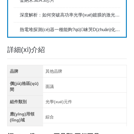
金納米SERS芯片
深度解析：如何突破高功率光學(xué)鍍膜的激光損傷閾值（LIDT）瓶頸？
熱電堆探測(cè)器一種能夠?qū)崃哭D(zhuǎn)化成電子信號(hào)的探測(cè)儀器
詳細(xì)介紹
品牌
其他品牌
價(jià)格區(qū)
面議
間
組件類別
光學(xué)元件
應(yīng)用領
綜合
(lǐng)域