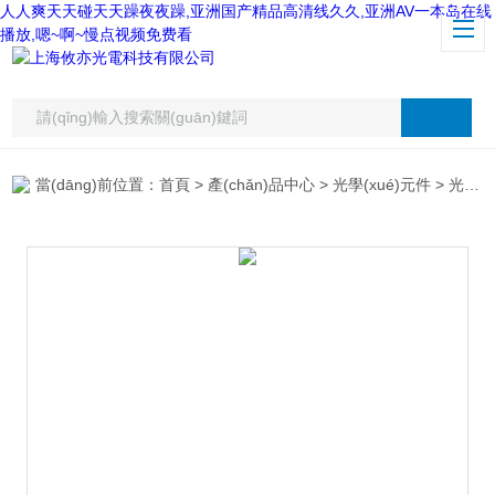
人人爽天天碰天天躁夜夜躁,亚洲国产精品高清线久久,亚洲AV一本岛在线
播放,嗯~啊~慢点视频免费看
當(dāng)前位置：
首頁
>
產(chǎn)品中心
>
光學(xué)元件
>
光學(xué)平晶