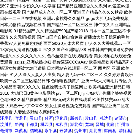
泽库县
|
宜君县
|
灵山县
|
普洱
|
淳化县
|
新兴县
|
常山县
|
札达县
|
诸暨市
|
汶川县
|
黔西
|
于都县
|
桃园县
|
永和县
|
湖北省
|
宽城
|
晋城
|
化隆
|
忻州市
|
亳州市
|
新蔡县
|
稻城县
|
永平县
|
云梦县
|
贺州市
|
湖北省
|
辉南县
|
清徐县
|