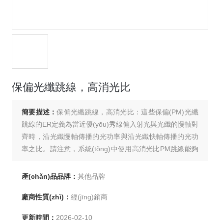
保偏光纖跳線，高消光比
簡要描述：
保偏光纖跳線，高消光比：這些保偏(PM)光纖
跳線的ER定義為當近優(yōu)秀線偏入射光與光纖的慢軸對
齊時，沿光纖慢軸傳播的光功率與沿光纖快軸傳播的光功
率之比。請注意，系統(tǒng)中使用高消光比PM跳線能夠
達到的消光比可能低于跳線的指定消光比。
產(chǎn)品品牌：
其他品牌
廠商性質(zhì)：
經(jīng)銷商
更新時間：
2026-02-10