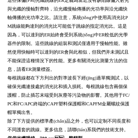
這些保偏(PM)光纖跳線的ER定義為當近沒有缺陷線偏入射光
與光纖的慢軸對齊時，沿光纖慢軸傳播的光功率與沿光纖快
軸傳播的光功率之比。請注意，系統(tǒng)中使用高消光比P
M跳線能夠達到的消光比可能低于跳線的指定消光比。這是
因為，可以達到的ER始終會受到系統(tǒng)中ER較低的光學
器件的限制。這些跳線的組裝和測試僅適用于慢軸性能。雖
然使用快軸時可以達到的ER會與此相似，但我們并未測試且
不能保證這種情況下的性能。更多有關消光比測量方法的信
息，請看ER測量標簽。
每根跳線都在下方列出的對準波長下經(jīng)過單獨測試，以
確保光纖連接處的消光比和插入損耗。每根跳線包含兩個保
護帽，防止插芯末端受到灰塵等污染物的影響。其他用于FC/
PC和FC/APC終端的CAPF塑料保護帽和CAPFM金屬螺紋保護
帽單獨出售。
除了下方提供的標準產(chǎn)品之外，也可以定制不同長度和
不同護套的跳線。更多信息，請聯(lián)系我們的技術支持。