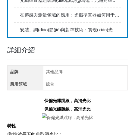
光纖準直器組裝調(diào)試規(guī)范：光路對準、焦距調(diào)節(jié)與封裝固定實操要點
在傳感與測量領域的應用：光纖準直器如何用于激光干涉、光譜分析及精密位移測量
安裝、調(diào)節(jié)與對準技術：實現(xiàn)光纖準直器高精度光學耦合的步驟、工具與技巧
詳細介紹
品牌
其他品牌
應用領域
綜合
保偏光纖跳線，高消光比
保偏光纖跳線，高消光比
特性
l
對準波長下的典型消光比：