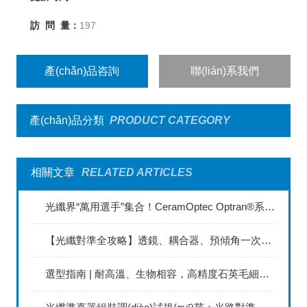
訪 問 量：
197
產(chǎn)品咨詢
聯(lián)系我們
產(chǎn)品分類
PRODUCT CATEGORY
相關文章
RELATED ARTICLES
光纖界“萬用選手”集合！CeramOptec Optran®系列光纖承包你的全場景需求
【光纖對準全攻略】透鏡、耦合器、預傾角一次看懂！
選型指南 | 耐高溫、生物相容，高精度石英毛細管光纖如何賦能前沿工業(yè)？