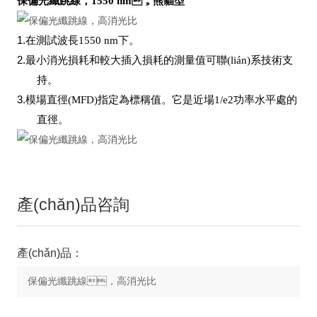
保偏光纖跳線，1550 nm，熊貓型
1.
在測試波長1550 nm下。
2.
最小消光損耗和較大插入損耗的測量值可聯(lián)系技術支
持。
3.
模場直徑(MFD)指定為標稱值。它是近場1/e2功率水平處的
直徑。
產(chǎn)品咨詢
產(chǎn)品：