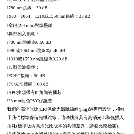
l
780 nm跳線：30 dB
l
980、1064、1310或1550 nm跳線：33 dB
l
窄鍵(2.0 mm)對準慢軸
l
典型插入損耗：
l
780 nm跳線為0.60 dB
l
980或1064 nm跳線為0.40 dB
l
1310或1550 nm跳線為0.20 dB
l
典型回波損耗：
l
FC/PC接頭：50 dB
l
FC/APC接頭：60 dB
l
APC接頭帶有8°角陶瓷插芯
l
?3 mm藍色PVC保護套
我們的高消光比(ER)保偏光纖跳線經(jīng)過專門設計，相較
于我們標準保偏光纖跳線，這些跳線具有高消光比和低插入
損耗(標準版與高消光比版本的具體差異，請看比較標簽)。