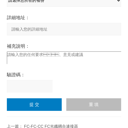
詳細地址：
補充說明：
驗證碼：
請
輸
入
計算結果（填寫阿拉伯數
(shù)字），如：三加四
=7
上一篇：
FC-FC-CC FC光纖耦合連接器