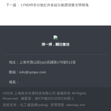
下一篇：
LYNDIR非分散紅外多組分氣體測量光學模塊
掃一掃，關注微信
地址：上海市寶山區(qū)高躍路176號511室
郵箱：info@rympo.com
傳真：
©2026 上海攸亦光電科技有限公司 版權所有 All Rights
Reserved. 備案號：
滬ICP備2021035236號-1
技術支持：
化工儀器網(wǎng)
管理登陸
sitemap.xml