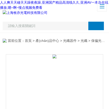
人人爽天天碰天天躁夜夜躁,亚洲国产精品高清线久久,亚洲AV一本岛在线
播放,嗯~啊~慢点视频免费看
當前位置：
首頁
>
產(chǎn)品中心
>
光纖器件
>
光纖
> 保偏光纖跳線，高消光比