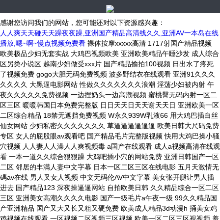
感谢您访问我们的网站，您可能还对以下资源感兴趣：
人人爽天天碰天天躁夜夜躁,亚洲国产精品高清线久久,亚洲AV一本岛在线
播放,嗯~啊~慢点视频免费看
裸体按摩xxxxx高清 1717射国产精品视频 欧美极品少妇无套实战 大鸡巴视频欧美 亚洲欧美精品午睡沙发 成人综合区另类小说区 越南少妇做受xxx片 国产精品揄拍100视频 日出水了疼死了视频免费 gogo大胆无码免费视频 波多野结衣在线观看 亚洲91久久久久久久久 大黑逼电影网站 性做久久久久久久久浪潮 淫荡少妇被内射 午夜久久久久久免费视频 一边捏奶头一边高潮视频 蜜桃臀无码内射一区二区三区 暖暖韩国日本免费完整版 日日天天日天天谢天天日 亚洲欧美一区二区综合精品 18禁无遮挡免费视频 W永久939W乳液66 用大鸡巴插白丝仙女网站 少妇私密久久久久久久久 草逼逼逼逼逼逼 欧美日韩大尺码免费专区 女人的屁股眼av观看吧 国产精品毛片完整版视频 快用大鸡巴操小骚穴视频 人人妻人人澡人人爽视频毒 a国产在线观看 成人a视频高清在线观看 一本一道久久综合狠狠躁 大鸡吧插小穴的网站免费 亚洲日韩国产一区二区 邻居的丰满人妻中文字幕 日本一区二区三区在线电影 五月天激情无碼av在线 男人叉女人视频 中文无码伦AV中文字幕 美女张开腿让男人插进去 国产精品123 深夜操逼逼网站 自拍欧美日韩 久久精品综合一区二区三区 亚洲美女高潮久久久久电影 国产一级毛片a午夜一级 99久久精品国产亚洲精品 国产又大又长又粗又硬免费 欧美成人精品3d动漫h 捅美女鸡鸡视频在线观看 一区视频二区视频三区视频 欧美一区二区三区视视频 羞羞大肉棒互插互舔网站 国产亚州欧美日韩一区二区 国产呦系列在线观看免费 无码专区 人妻系列 在线 亚洲丁香五月天缴情综合 japanesehd熟女熟妇伦 青娱乐在线观看免费视频 97热精品视频免费视频 国产挤奶水主播在线播放 欧美与黑人午夜性猛交久久久 算你色永久免费视频在线 日韩精品国产精品中文字幕 熟女大肥臀一区二区三区 欧美老熟妇性xxxxx 多人换着伦高H 黑人操浪逼视频30分钟 朋友销魂的人妻 日本免费一区二区三区高清视频 开心激情四房播播五月天 久久久亚洲欧洲日产国606 剃毛调教性奴468影视 看老太婆的黑逼 草逼逼逼逼逼逼 一区二区三区四区日韩精品 小泽玛利亚在线播放电影 精品久久久久久综合日本 亚洲性感美女男人的天堂 五十路六十路二十四小时 哦哦干死我,用力h视频 欧美综合视频一区二区三区 18禁大尺度无遮挡啪啪 国产精品美女极品爽视频 欧美成人一区二区三区 猛男干屁眼免费视频网站 久99久老司机精品视频 国产成人亚洲综合色婷婷 无码精品亚洲1页 寂寞熟妇风间ゆみ中文 亚洲欧美另类少妇精品i 欧美 大码 变态 另类 亚洲黄色小说免费在线观看 a级毛片免费观看在线 欧美性色xxxxbbbb 精品三级片影院 欧美人精品xo 欧美 丝袜 自拍 制服 另类 精品国产成人亚洲午夜福利 中文字幕久久久久久精品 在线观看国产一区二区三区 欧美日韩国产一区二区在线 爽爽爽爽爽啊啊爽爽在线 国产伦精区二区三区视频 最新国产av一区二区三区 欧美美女脱衣服搞鸡网站 91精品国产 一本大道大香蕉手机在线 51成人精品午夜福利av免费七 大鸡巴操小骚逼真实视频 精品你懂的视频在线网站 99re在线这里只有精品 逼好痒好多水啊啊啊视频 欧美插逼逼视频 自拍偷自拍亚洲精品播放 一本大道久久东京av 偷妻之寂寞难耐69分钟 99部国产精品免费观看 综合久久久久综合97色 嗯嗯,啊,插逼逼的视频 国产特级毛片aaaaaa毛片 WWW亚洲精品久久久乳 美女和人妖操屄那个视频 国产色欲色欲色www 91精品成人福利在线播放 99超碰中文字幕在线观看 你操我操综合网 人与兽黄色视频 欧美久久久久久久久久人妻 欧美一区二区三区在线电影 欧美牲av欧aa片 2019久久久男人天堂 中文字幕无码av东京热 精品av无码国产一区二区 日本人妻久久久中文字幕 我想看真人真事操逼视频 日韩人妻无码精品一区二区三区 肛门瘙痒且有黄色分泌物 超碰caoporn97 亚洲电影在线播放一区二区 日本妈妈包臀裙诱惑入口 男女啪啪120秒试看免费 久久亚洲精品成人av无码网站 日本欧洲亚洲大胆色噜噜 日本丰满风骚巨乳美少妇 亚洲精品色婷婷久久久久久 精品一区二区三区长筒靴 亚洲欧美中文字幕第一页 少妇中文字幕乱码亚洲影视 欧美肥老大BBwBBW 欧美性爱中文字幕无线码 久久免费看少妇a级黄片 国产日韩欧美亚洲一级片 亚洲中文无码线在线观看 视频区图片区小说区国产 中文字幕乱码中文字av 三级黄色的网站在线观看 黑人大鸡巴爆操美女逼片 一区二区三区久久精品婷 亚洲AV鲁丝片在线观看 javaapp免费看 国产又粗又湿又爽的视频 欧美女人的肥淫 他一边含着奶一边弄视频 色一情一乱一区二区三区啪 日韩精品在线播放第一页 国产精品爽爽久久久久久 国产日韩精品欧美一区二区 日本熟妇XXⅩ浓密黑毛 久久久久久久久久久久在 欧美一级a高清视频免费 久久综合精品 男人将坤坤插入美女下体 大鸡巴操淫荡骚女人视频 蜜臀av一区二区三区人妻 天天综合亚洲色在线精品 国产乱色熟女一二三四区 午夜男女羞羞爽爽爽视频 熟女乱一区二区三区四区 国产日产韩国精品视频, 亚洲中文字幕无码爆乳av 久久久久亚洲AV佐山爱 美女扒开双腿被捅的视频 成熟妇女之区一区二区三 狠狠色婷婷久久一区二区 黑人大屌插进去 国产96在线 | 亚洲 欧美大片va欧美在线播放 久久久中文字幕 a片在线观看 精品国产一区二区一区二区 90岁老太婆操逼黄片子 校草被小混混下药扒衣服 女生让男生舔他坤的软件 女生吃男生坤巴 亚洲激情一区二区在线观看 岛aaaa级午夜福利片 一本大道久久东京热av 成h视频在线观看 亚洲爆乳无码精品aaa片蜜桃 欧美性黑人极hd另类 国产精品免费一区二区三区四区 男人的JJ插进女人的逼 cao死你国产在线观看 久久国产加勒比精品无码 亚洲88av涩涩涩色多多 黑黑丝美女被大吊艹高潮 国产成人无码AV色哟哟 欧洲美女逼逼网 精品久久久久精品免费网 丁香精品久久久久9999 奇米影视盒久久精品影视 中国特级黄一级**毛片 91丨九色丨国产熟女麻豆 某某电视剧在线观看全集免费播放 裸体舞蹈xxxx裸体视频 欧美一区二区三区3p黑人 狂操东北农村人妻三级片 丁香花在线视频完整版 大几吧射精视频 日本亚洲欧洲中文精品专 欧美成人性色XXⅩXX视频 欧美日韩精品人妻狠狠躁 av在线亚洲男人的天堂 √天堂8资源中文在线 欧美亚洲国产精品有字幕 给我放一个操大逼的黄片 人妻少妇精品久久久久久 被公多次侵犯致怀孕中文 久久婷综合五月天啪网夜 产国语一级特黄aa大片 欧美 成人 自拍 亚洲 少妇被粗大猛进进出出s小说 男人女人操的嗷嗷叫网站 国产不带套露脸在线观看 av漫画网站在线免费观看 入肉女人逼网站 久久看电影久久久久人妻 在线观看无码不av 久久青草国产电电影 久久久久久久久久久久久6 色综合久久88色综合天天 美腿丝袜视频 老汉色首页a∨亚洲图片 操亚洲骚逼网站 日韩精品国产精品中文字幕 女性的胸夹住男生的隐私 久久人妻x99a249 久久综合给合久久狠狠狠 又嫩又硬又黄又爽的视频 青山处处埋忠骨课文笔记 免费的操逼大全 国产综合精品99久久久久 大鸡巴搞我视频 欧美久久久精品一区二区 天天躁夜夜躁狠狠躁99 欧美孕妇孕交xxxxxxxxx 91啪国产视频 欧美日韩国产一区在线观看 av在线播放中文字幕巨 骑高大丰满女人操逼真爽 大鸡巴操骚逼视频啪啪啪 好紧好爽要喷了在线影院 被迫献身的人妻中文字幕 一区二区三区四区亚洲免费 亚洲国产精品网页久久月 伊人久久综合色 青娱乐青青草网 按摩棒调教美女视频白浆 奇米影视盒久久精品影视 亚洲精品国产精品欧美精品 国产精品一区二区三区观看 久9色无码精品国产av 大鸡吧视频免费 亚洲国产精品久久久久久6 操死我小逼逼网 无码成人片在线观看网址 精品精品亚洲高清a毛片 亚洲免费网站在线观看。 欧美折磨另类系列sm 老太xxxx下面毛茸茸 国产午夜精品一区理论片 国产成人av一区二区三 国产精品综合亚洲欧美在线 95超pron在线视频 久久久中文字幕 男男啪啪激烈高潮cc漫画免费 啊灬啊灬高潮来了…视频 亚洲一级特大黄 国产免费一区二区小视频 国产精品国产精品国产专区 男生和女生靠逼视频网站 欧美在线一区二区三区电影 欧美成人A猛片在线播放 亚洲Aⅴ午夜福利精品区 黑人furry暴操尻逼 午夜精品亚洲日日做天天做 久久婷婷国产综合精品青草 精品国内偷自产在线观看 草逼逼逼逼逼逼 日韩 欧美 亚洲 自拍 四虎亚洲精品无码 白丝内射www 男人大鸡巴造女人皮视屏 免费看白虎美女操逼软件 999这里只有精品视频 蜜芽忘忧草三区老狼大豆 打扑克又疼又叫亚洲啪啪 日本va欧美va精品发布 性感美女高跟叉穴被操逼 骚屄痒痒想长屌插屄视频 аⅴ天堂精品久久久久久 精品老司机免费观看在线 超级国产精品视频这里有 国产精品夜色视频一级区 久久久一区二区三区91 成人网站色多app下载 暖暖日本视频高清色呦呦 熟女大屁股一区二区免费 国产乱老熟女视频老熟hd 欧美性大战久久久久xxx 综合99综合久久久久久久 四虎久久久久久无码精品 日批视频高潮好爽大鸡巴 色噜噜国产精品一区二区 国产欧美一二区不卡视频 少妇高潮精品久久久久久 久久97久久97精品免视看 大力插女人的下面的网站 四虎亚洲精品无码 草窝骚逼好爽啊啊啊视频 日韩人妻无码精品一区二区三区 欧美日韩女电影在线播放 操逼视频进站口 算你色永久免费视频在线 中文无码一区二区三区在线观看 午夜性爽男人的天堂视频 欧美成人va免费大片视频 5566色网址全色色哟 亚洲精品一区二区玖玖爱 碟子卡了放不出来怎么办 亚洲男同打飞机射精视频 射进你的骚逼里免费观看 久青草无码视频在线观看 黄色网站看肏屄 五月爱婷婷综合AⅤ小说 日本丰满风骚巨乳美少妇 大屁股人妻一区二区av 亚洲综合久久一区二区三区 大黑鸡巴破处血淋淋视频 亚洲春色综合另类校园小说 人妻 丝袜 另类 久久 老熟女乱色一区二区三区 女人搞鸡免费AAA88 欧美激情黑白配 欧美日韩三级电影在线观看 女生让男生舔他坤的软件 波多野结衣无码高潮喷水 日本高清三级精品一区二区 久久国产高潮流白浆免费观看 国产黄色三级片在线观看 艹女生阴道视频在线观看 啊啊逼逼骚逼吊视频叉叉 欧美男同gay猛男免费 宝宝快插进来好舒服视频 帮我搜索中美日韩乱国产 大吊日无毛小逼 亚洲色成人网站www永久四虎 老师穿丝袜让我干逼视频 欧美 日韩 一区 自拍 大鸡吧使劲操我骚逼视频 99任你躁在线视频观看 骚女沉沦性奴求大鸡巴操 超碰日日依伊人 caoporen超碰在线 国产成人精品亚洲线观看 欧美日韩女电影在线播放 天天操天天日天天摸天爽 极品嫩模福利大尺度视频 变态另类久久变态变态 同房后阴道流黄色分泌物 久久精品无码一区二区小草 人人人妻人人爽欧美一区 韩国十八禁一区二区三区 久久精品伦理一区二区三区 欧美国产日本韩国一区二区 国产交换配乱婬视频蜜臀 奶湿摸爽呻吟视频WWW 五月天婷婷久久 久久久久久亚洲精品中文字幕 青青操在线国产视频观看 在线观看国产三级片视频 538av成人在线视频 国产黄潮黄免费在线观看 女人裸体直播的软件下载 女女唔啊啊啊啊奸淫视频 久久久精品中文字幕麻豆 嫩模被啪得呻吟不断水蜜蜜 日批视频大全1000部 久久精品亚洲熟女av蜜謦 免费无码国产v片在线观看 日韩av电影一区二区三区 中高熟无码一区二区三区 А√天堂WWW在线播放 想要大鸡巴 插死我视频 农村老熟妇乱子伦视频 亚洲国产精品成人五月天 肉体裸交137大胆摄影 东北老女人与大鸡巴视频 人妻视频中文字幕一二区 久久久亚洲欧洲日产国606 男生舔女生屁股免费网站 大鸡巴操小女人 国产盗摄国产盗摄视频在线 98在线视频噜噜噜国产 亚洲婷婷久久狠狠伊人影院 片黄a免费看 韩国AV片毛片成人观看 免费看欧美日韩特级黄片 成人精品国产ww机网站 国产一区二区三区仙踪林 成人影院欧美亚洲av在线 中韩美女毛片av一播放 波多野结衣永久免费视频 性暴力欧美猛交在线播放 国产又污又色又爽的网站 高潮来了 用力黄片入口 99re青娱乐自拍视频 欧美日韩一区二区三区影院 鸡巴大电话视频 人妻中出精品久久久一区二 艹比fuck艹女人日比 狠狠人妻久久久久久综合 国产久久免费精品一区二区 久久久综合日本 伊人久久亚洲婷婷综合久久 高清4人妻一区二区三区 久久久久久久久国久久久 淫乱老骚屄免费国语视频 波多野吉衣AⅤ无码一区 高清中文字幕男人的天堂 第28部分夫妇交换系列 黑人开嫩苞视频在线播放 把鸡鸡深入美女视频网站 超碰欧美精品人人做人人爱 性色AV片蜜臀 小美女嫩穴视频 人人妻人人玩人人澡人人爽 久久精品国产亚洲av三区 天天干天天射天天操 国产SUV排行榜前十名 色狠狠一区二区三区香蕉 小辣椒精品福利视频导航 国产伦一区二区三区色一情 国内精品久久人妻互换 韩国日本欧美一区二区视频 老熟女自摸扣逼流水视频 日本韩av无码中文字幕 欧美三级真做在线观看 欧美大鸡把抽插老逼视频 亚洲国产成人精品激情在线 嘿嘿射在线观看 成年片人免费视频 欧美猛少妇色xxxxx猛叫 日本亚洲色大成网站WW 精品国产亚洲一区二区麻豆 男生插女生骚穴被射网站 日本熟妇俱乐部xxxx 成年女人A毛片免费视频 一边捏奶头一边高潮视频 国产乱子伦农村xxxx 成人无遮挡黄漫漫画免费 国产精品第一页 亚洲精品9国产 Aⅴ色中文字幕无码首页 五十路六十路二十四小时 国产农村精品一级毛片视 av无码久久久久久不卡网站 日本精品一区二区三区四区 亚洲色大成网站www 国产成人av一区二区三 吃奶摸下的激烈视频免费国内 久久99中文字幕人妻 亚洲伊人青青草原在线观 绿奴国产区一区二区三区 男人j叉美女下面动态图 大尺度激烈床震视频大全 艹我小骚逼视频 国产精品久久久久精品三级 好紧好爽要喷了在线影院 屄在线免费观看 日本女主角图片操逼鸡巴 成年美女黄色搞鸡视频网站 浮力影院最新地址路线1 欧美精品高清一区二区灬 亚洲综合激情五月色一区 张筱雨人体337p人体 淫荡的骚逼欠操 理论片午午伦夜理片久久 啊~好大好长好舒服啊~ 国产一区欧美一区日韩一区 久久久久精品午夜福利 日本一区二区三区中文免费 永久免费的啪啪软件 丝袜美女操插入 苍井空性爱成人免费视频 久久99亚洲精品久久99果冻 大鸡巴插水蜜桃 av羞羞av漫画在线观看 国黄a三级三级三级看三级 亚洲中少妇久久中文字幕 暴操骚屄iAV 边啃奶头边躁狠狠躁A片 国产精品热久久高潮AV 日韩高清视频一区二区三区 3571色综合一区二区 国产精品亚洲综合制服日韩 国产又粗又黄又爽的视频 女人被打开小逼视频网站 高清中文字幕男人的天堂 大鸡巴一下子插到底儿啦 亚洲国产AV片在线观看 丰满老熟妇大尺度人体艺 男人扒开女人的屁股桶爽 九色在线porny张津瑜 欧美国产精品 一区二区 18精品久久久无码午夜福利 老女人有黄有骚视频vk 人妻精品一区二区在线影院 国产乱人伦AV海角社区 精品久久久久久无码人妻 国产精品香港三级在线电影 日本人妻电影中文一区二区 国产av不卡一区二区三区 逼痒想被操视频 美女裸全无遮挡免费视频 国产精品无码三级片视频 久久精品亚洲熟女av蜜謦 国产生活片播放 在线观看黄色黄色网站骚 久久精品国产品牌三级片 午夜国产狂喷潮在线观看 大吊日逼啊啊啊啊啊啊啊 午夜性爽男人的天堂视频 最爽爱爱高潮免费视频 午夜福利一区二区在线看 中文字幕精品亚洲一区 真实偷清晰对白在线视频 波多野吉衣AⅤ无码一区 少妇仑乱A毛片无码69 日韩大陆欧美精品视频区 大鸡巴肏穴视频 婷婷视频在线观看免费视频 插骚逼熟女的逼 午夜激情福利在线免费看 两口子交换真实刺激高潮 国产精品无码 久久AⅤ 超级极品国产精品剧情av 国产精品夜色视频一级区 抽插大胸 羞羞视频网站 日韩97精品一区二区三区 大奶子美女操逼 啊啊啊啊啊啊嗯嗯嗯视频 成人依依网站亚洲综合久 91免费视频高清在线观看 欧美大鸡吧肏大屄直播间 亚洲AV综合在线欧美网 操逼片小逼片日韩小逼片 精品午夜福利在线视在亚洲 操逼 裸体 国产 视频 亚洲日本欧美日韩高观看 日韩暖暖视频免费观看视频 精品老司机视频在线观看 大学生A级毛片免费视频 久久亚洲一区二区三区四区五区 久久久久成人精品无码 嗯啊好粗好多好湿h视频 亚洲婷婷久久久精品综合网 看肏屄毛片网站免费观看 无遮挡很爽很污很黄的女 国产精品久久久久久搜索 亚洲 欧洲 小说 自拍 日逼直接看视频 国产成人av一区二区三 美女不穿衣服视频骚网页 男女边吃奶边做边爱视频 欧美日本一本线在线观看 WWW内射国产在线观看 波多野百合在线播放一区 欧美一欧美一区二三区性 日韩无砖专区一中文字目 精品卡一卡二卡乱码高清 国产香蕉97超级碰碰碰 亚洲色综合狠狠综合区 在线欧美96… 鸡吧在快点 受了了网站 日本熟妇XXⅩ浓密黑毛 国产高清中文字幕日韩精品 日本动漫精品v毛片大全 自拍偷拍一区二区三区亚洲 免费又爽又大又高潮视频 在线播放韩a级无码片 漂亮少妇高潮大叫爽到喷 国模吧高清大胆女模摄影艺术 国产免费999在线视频 69视频在线免费观看一区 97超pen公开视频18 又粗又大又硬毛片免费看 久久香蕉国产线看观看猫av 人人看人人想人人爽 大屁股美女一区二区三区 久久东京热观看互动交流 少妇高潮惨叫久久久久久 最爽爱爱高潮免费视频 宅男噜噜噜66在线观看 欧美精品色一区二区三区 欧美久久精品一级c片片 久久国产情侣露脸精品 欧美日韩大肥逼 久久综合给合久97色 大屁股美女一区二区三区 超级极品国产精品剧情av 欧美日韩亚洲第一成人二区 搞逼视频在哪下 蜜乳一区二区三区亚洲国产 免费男人日女人 肛门瘙痒且有黄色分泌物 男人的天堂av2014 国产精品自拍一区在线观看 被强暴内射的美少妇人妻 亚洲欧美日本一区二区三区 久久久久无码精品国产a 亚洲中文字幕无码日韩 色偷偷偷偷爱爱爱爱视频 人妻含泪让粗大挺进在线 熟妇乱子伦视频在线播放 七色av电影网 中国一级特黄真人片久久 永久黄网站色视频免费下载 亚av日aⅴ无码电影 亚洲精品久久久久久久字幕 永久免费的啪啪软件 天天视频天天爽 亚洲国产另类久久久精品黑人 天天爽夜爽免费精品视频 97人妻天天爽夜夜爽二区 亚洲欧美激情精品一区二区 在线a人片免费观看不卡 亚洲精品国产品国语原创 国产精品久久亚洲7777 成人AV在线刺激免费看 白丝JK十八禁污污网站 国产av麻豆精品第一页 97资源国产精 国产av无码国产av毛片 日本妈妈包臀裙诱惑入口 午夜精彩视频在线观看免费 我要看中国高清大屌操逼 2021国内精品久久久久精免费 东京热 无码 正在播放 插逼爽免费视频 无码网站日韩成人a99 男人操女人操到爽的视频 日日摸夜夜爽夜夜爽国产 女生脱衣服干逼网站免费 国产精品综合亚洲欧美在线 白丝JK十八禁污污网站 我卡看大胸黄片视频吃奶 夭天干天天做天天免费看 日韩黄色av网站在线观看 男女大鸡巴腹肌性爱网站 亚洲精品国产精华液 无码专区 人妻系列 在线 欧美成人精品欧美一级私黄 男生操女生视频在线观看 国产精品国产精品免费成人 仙踪林久久久久久久999 国产精品久久久久69粉嫩 成521色情在线观看 国产理论av在线第一页 午夜无码无遮挡在线视频 日韩中文字幕无码中文字 国产农村精品一级毛片视 午夜福利亚洲专区欧美专区 胸喷奶水视频www网站 91丝袜足午夜福利网站 欧美国产日韩1区俺去了 中文成人无码精品久久久 曰本女人与狗牲ZOZO 日韩美女精品只有这里有 精品无码中文字幕不卡 世上最大屌啪啪 啊啊啊好疼黄片好大啊啊 嗯嗯啊嗯舔视频 欧美A黄黑人大又爽又黄 欧美性大战。久久久久久 久久综合精品 国内无遮码无码的免费av 产一级一片内射视频免费 国产精品久久久久久毛片 欧美猛少妇色xxxxx猛叫 色偷偷伊人大杳蕉综合网 人妻少妇看av偷人精品 国产一级AV片精品久久 成人做受120视频试看 老司机午夜精品在线观看 日本亚洲色大成网站WW 久久久久观看99水蜜桃 裸体美女被操的啊啊直叫 操美女明星BB在线视频 深夜18r影院 国产色av网站入口免费 久久热在线这里只有精品 大好硬好深好爽想要AV 视频嗯嗯啊啊哦在线麻豆 国产午夜福利不卡片在线 B站禁止转播404入口 十八禁啪啪污污网站免费 中文字幕精品无码亚洲字幕 男人插女人下边视频软件 啊啊啊啊啊操逼舒服视频 成人精品高清视频在线观看 嗯啊痛强制视频女性网站 特级毛片a片全部免费播 久久人人妻人人做人人爱 想要,好痒,插我,视频 成人亚洲精品一区二区三区 亚a∨无码天堂在线观看 乳奴调教榨乳器拘束机器 爽爽影院十八禁在线观看 久久老熟女一区二区蜜臀 国产精品久久久久久搜索 中出纯洁高中生在线观看 中国无码人妻丰满熟妇啪啪软件 粉嫩小泬图片国产20p 东京热一区二区免费视频 67194kk不卡欧美 我和岳疯狂做爰免费视频 亚洲一区二区精品在线观看 毛片在线看完整版免费看 老妇被操到高潮内射视频 伊人影院伊人网尤物视频 欧美大胆人体艺术图片 成人免费网站久久久樱花 天天躁日日躁狠狠躁一区 久久婷婷五月综合97色直播 免av在线观看网站 久久久久国产综合av天堂 一级黄片视频真人版操屄 激情综合五月丁香777 亚洲最大的中文字幕无码 91九色prony国产 精品欧洲av无码一区二区三区 九九久久精品免费观看 啊啊啊骚逼好痒乱伦视频 97人人澡人人爽人人模 国产av天堂亚洲国产av刚刚碰一 欧美三级不卡在线播放 九色影院看黄片 国内精品77777水潮 鸡巴大电话视频 男人捅女人鸡鸡在线视频 欧美日韩蜜臀精品综合网 被揉到高潮揉出奶水视频 日韩av他人妻中文字幕 国产黄色三级三级三级视频 91人妻人人澡人人爽人妻 国产三级韩国三级三级a级 国黄a三级三级三级看三级 国产精品一区二区传媒蜜臀 亚洲一级毛片在线观播放 操老太婆骚逼xxxxx 婷婷六月开心六月色六月 无码乱人伦中文视频在线观看 老汉肏女小视频 国产精品成人一区二区三 日本熟妇美熟bbw 日本大香蕉视频在线观看 东京热官网 2021全国产精品网站 裸体18禁污污久久网站 免费观看日b视频的网站 亚洲AV中文无码乱人伦 成年人免费视频一区二区 插曲视频免费高清观看在线播放 华语我的逼让你插的好爽 色欲AⅤ亚洲情无码AV 国产SUV排行榜前十名 国产成人无av在线播放 欧美日韩大尺度一区二区 av若妻中文字幕在线观看 操逼片小逼片日韩小逼片 欧美成人精品三级网站 国产乱肥老妇 色琪琪午夜理论官网影院 美国三级吃奶水电影在线 久久精品成人免费观97 在办公室被c到高潮小雪 中文文精品字幕一区二区 欧美日韩美女精品在线观看 日韩中文字幕亚洲一区二区 亚洲老妇乱伦肏逼的视频 内精品自线自拍1717 日韩美女黄色的av大片 日本一区二区三区高清不卡 大肉帮小穴视频 av中文字幕乱码在线看 国产午夜在线观看一片红 国产黄色视频 红桃视频免费成人观看喷水 欧洲亚洲精品久久久久 娇妻被几个黑了玩的惨叫 帅哥男女操网站 精品人妻久久久久九九九 亚洲性视频 亚洲av男人的天堂久久久 国产の无码专区 欧r级荡公乱妇在线观看 亚洲成人无码77777 亚洲大尺度在线观看视频 女生小穴一线天 成年女人a片免费视频 在线观看911国产精品 国产精品天天在线观看麻豆 拔萝卜在线视频免费观看 亚洲伊人青青草原在线观 大鸡巴操BB色免费视频 亚洲女同一区二区无线码 把乳夹乖乖戴上被迫调教 青青青免费网站在线观看 男人将女人操到喷射网站 亚洲性感美女男人的天堂 淫荡的少妇视频网站大全 大黑鸡巴操女人大黑逼操 日本浪琴比国内便宜多少 视频一区二区 国产精品 69式人妻视頻 少妇性l交大片 亚洲午夜无码久久久久 日韩男女操实插 超超碰淫淫淫淫淫淫国产 木下凛凛子中文字幕一区 少妇荡乳情欲办公室456视频 日本精品福利视频在线观看 九九热这里只有精品18 欧美逼逼操逼逼 艹女生阴道视频在线